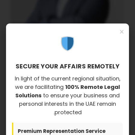
×
مسؤول عمليات
عبدالله سلطي
SECURE YOUR AFFAIRS REMOTELY
In light of the current regional situation,
CONTACT@POAPRO.AE
we are facilitating
100% Remote Legal
Solutions
to ensure your business and
personal interests in the UAE remain
protected.
Premium Representation Service